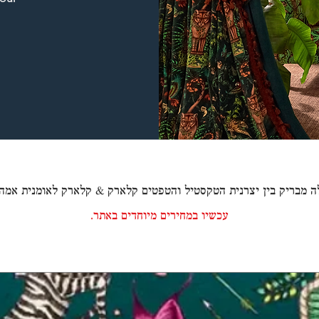
 מבריק בין יצרנית הטקסטיל והטפטים קלארק & קלארק לאומנית אמה ג
עכשיו במחירים מיוחדים באתר.