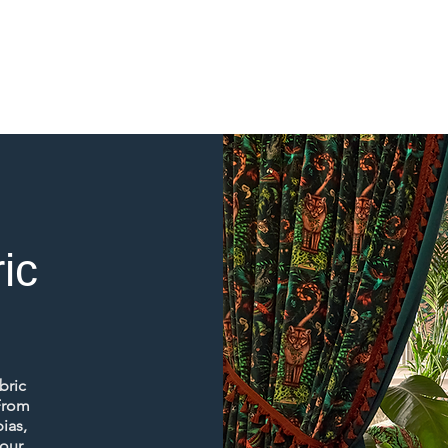
ic
bric
 From
ias,
your