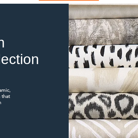
n
lection
amic,
 that
n