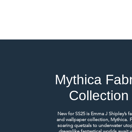
Mythica Fabr
Collection
New for SS25 is Emma J Shipley’s fa
and wallpaper collection, Mythica.
soaring quetzals to underwater utop
dreamlike fantastical worlds await 