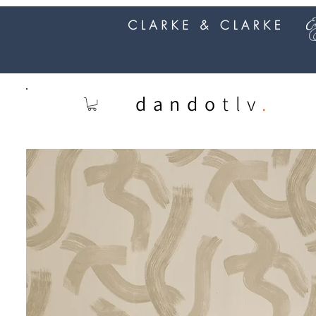
dando
tlv
.