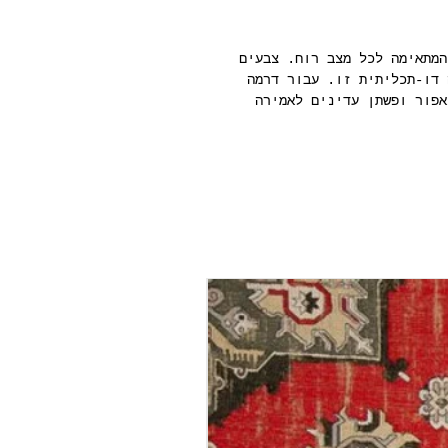
פקט משי ב-46 גוונים המתאימה לכל מצב רוח. צבעים
 דו-תכליתית זו. עבור דרמה
אפור ופשתן עדינים לאמירה
לת סגנון ייחודי.
גליל טפט