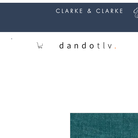
dando
tlv
.