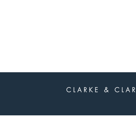
whatsapp
-