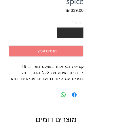
spice
מחיר
כמות
*
הזמינו עכשיו
קטיפה מפוארת באפקט משי ב-46
גוונים המתאימה לכל מצב רוח.
צבעים עמוקים ונועזים מביאים זוהר
לקולקציה דו-תכליתית זו. עבור
דרמה בחרו ירוק וסיטרוס, או
העדיפו גווני אפור ופשתן עדינים
לאמירה נינוחה אך יוקרתית. קטיפה
פרקטית, בעלת סגנון ייחודי.
מוצרים דומים