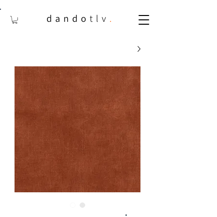
dando
tlv
.