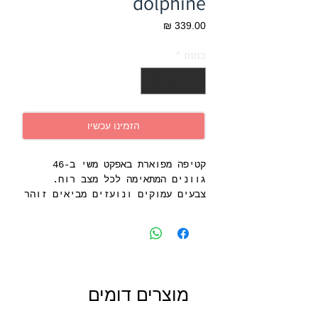
dolphine
מחיר
כמות
*
הזמינו עכשיו
קטיפה מפוארת באפקט משי ב-46
גוונים המתאימה לכל מצב רוח.
צבעים עמוקים ונועזים מביאים זוהר
לקולקציה דו-תכליתית זו. עבור
דרמה בחרו ירוק וסיטרוס, או
העדיפו גווני אפור ופשתן עדינים
לאמירה נינוחה אך יוקרתית. קטיפה
פרקטית, בעלת סגנון ייחודי.
מוצרים דומים