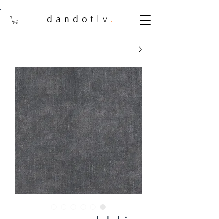
dando
tlv
.