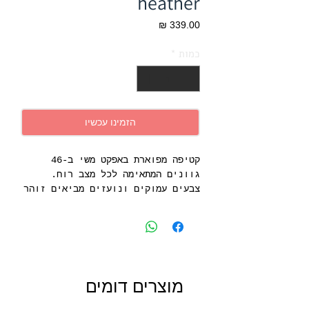
heather
מחיר
כמות
*
הזמינו עכשיו
קטיפה מפוארת באפקט משי ב-46
גוונים המתאימה לכל מצב רוח.
צבעים עמוקים ונועזים מביאים זוהר
לקולקציה דו-תכליתית זו. עבור
דרמה בחרו ירוק וסיטרוס, או
העדיפו גווני אפור ופשתן עדינים
לאמירה נינוחה אך יוקרתית. קטיפה
פרקטית, בעלת סגנון ייחודי.
מוצרים דומים