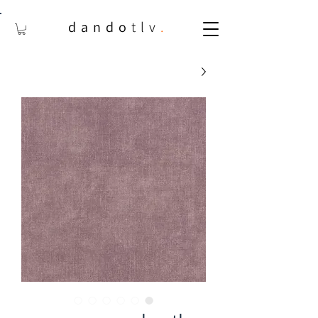
dando
tlv
.