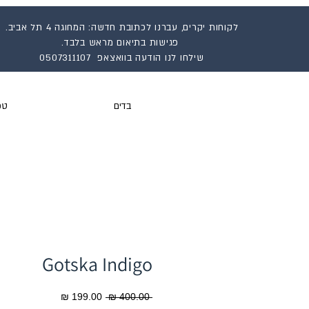
לקוחות יקרים, עברנו לכתובת חדשה: המחוגה 4 תל אביב.
פגישות בתיאום מראש בלבד.
שילחו לנו הודעה בוואצאפ 0507311107
בדים
טפ
Gotska Indigo
מחיר
מחיר
 ‏400.00 ‏₪ 
רגיל
מבצע