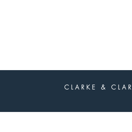
whatsapp
-