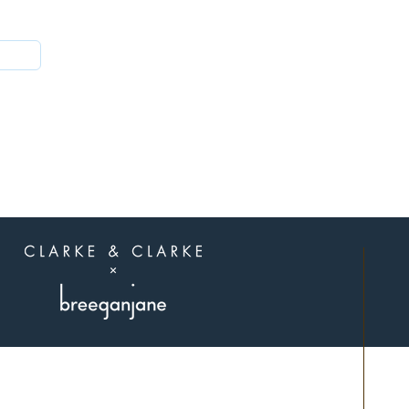
הצטרפו לאלה
שיודעים
תל אביב.
פגישות בתיאום מראש בלבד.
שילחו לנו הודעה בוואצאפ 0507311107