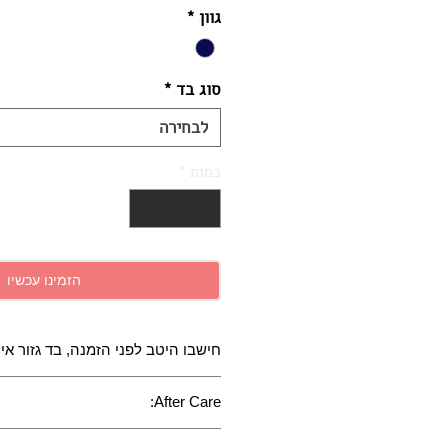
גוון
*
סוג בד
*
לבחירה
כמות
*
הזמינו עכשיו
חישבו היטב לפני הזמנה, בד גזור אינ
 leaf emblems, chevrons and stylish
After Care:
 brought to life on jacquard woven,
ed fabrics. Available in five colour
Do not bleach