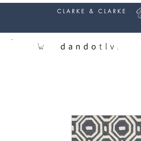
dando
tlv
.