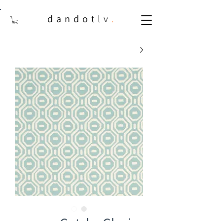
dando
tlv
.