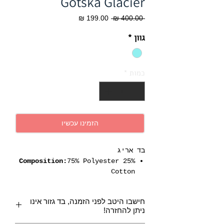
Gotska Glacier
מחיר
מחיר
 ‏400.00 ‏₪ 
רגיל
מבצע
גוון
*
כמות
*
הזמינו עכשיו
בד אריג
Composition:
75% Polyester 25%
Cotton
Width:
137 cms (54")
Weight:
364 g/m2
חישבו היטב לפני הזמנה, בד גזור אינו
Pattern Repeat:
Vertical: 8 cms
ניתן להחזרה!
(3 1/8")
Horizontal: 8.5 cms (3 3/8")