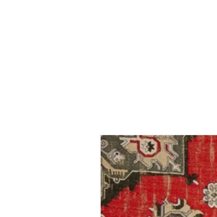
אנא חישבו היטב לפני הזמנה, בד גזור אינו ניתן להחזרה ומכירתו 
גליל טפט