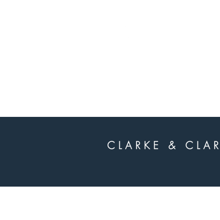
whatsapp
-