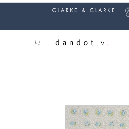
dando
tlv
.