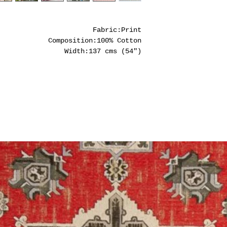
Fabric:Print
Composition:100% Cotton
Width:137 cms (54")
Usage: Upholstery, Drapes
סופית!