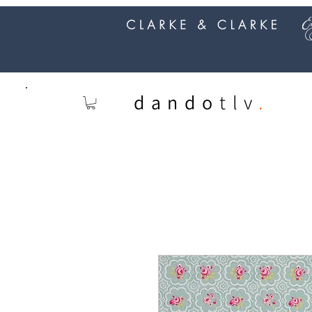
dando
tlv
.