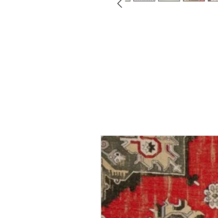
אנא חישבו היטב לפני הזמנה, בד גזור אינו ניתן להחזרה ומכירתו 
גליל טפט