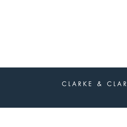
whatsapp
-