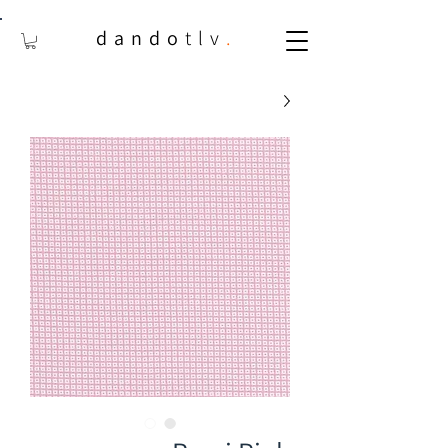
dando
tlv
.