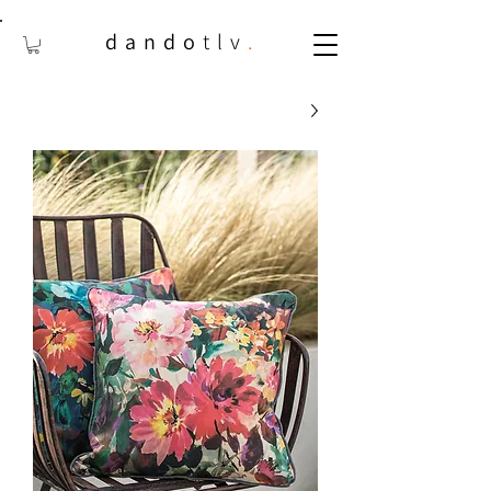
dando
tlv
.