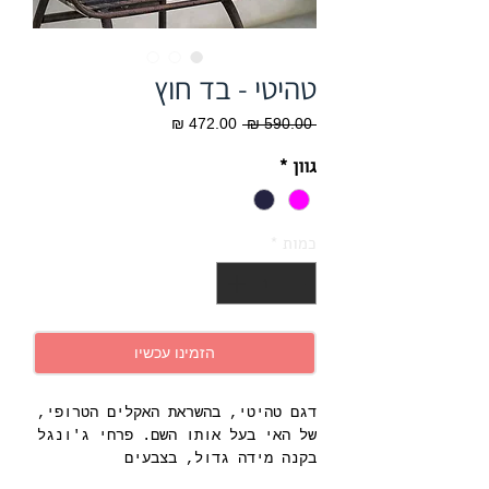
טהיטי - בד חוץ
מחיר
מחיר
 ‏590.00 ‏₪ 
רגיל
מבצע
גוון
*
כמות
*
הזמינו עכשיו
דגם טהיטי, בהשראת האקלים הטרופי,
של האי בעל אותו השם. פרחי ג'ונגל
בקנה מידה גדול, בצבעים
דומיננטיים ועשירים. בסיס כהה