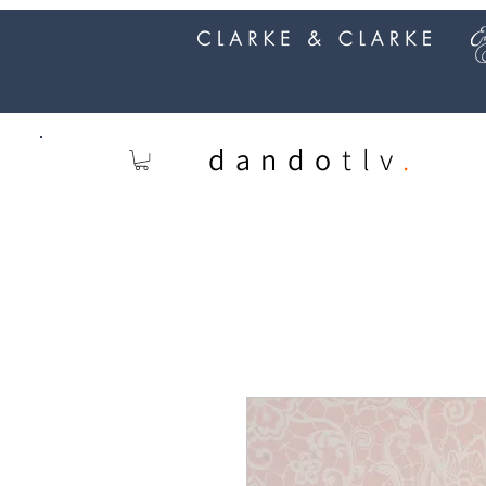
dando
tlv
.