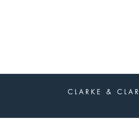
whatsapp
-