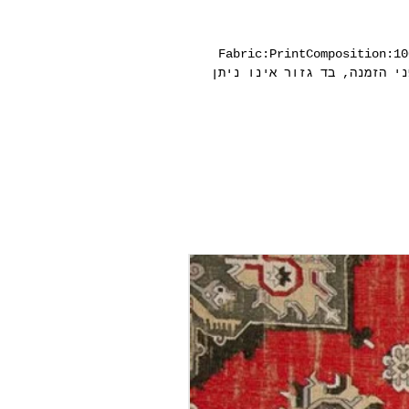
Fabric:PrintComposition:10
Upholstery, Drapesאנא חישבו היטב לפני הזמנה, בד גזור אינו ניתן 
גליל טפט