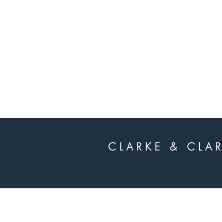
whatsapp
-