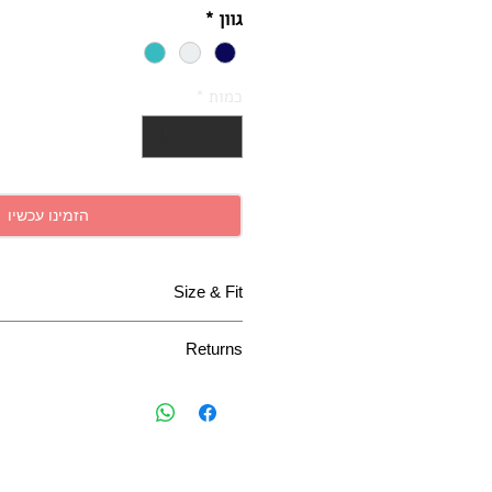
גוון
*
כמות
*
הזמינו עכשיו
Size & Fit
Returns
2.0 cm
Width
אנא חישבו היטב לפני הזמנה, טפטים א
05 metre
Length
2.0 cm
Horizontal Pattern
Repeat