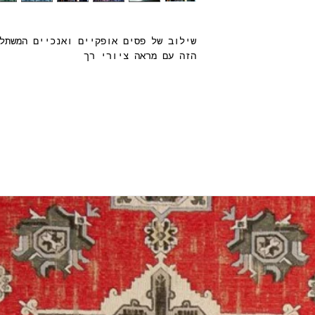
5
שילוב של פסים אופקיים ואנכיים המשתל
הזה עם מראה ציורי רך
Straight M
*שימו לב: בחישוב הכמות יש לקחת בחשב
מומלץ לחשב גם כמות בלאי של כ-40 סמ׳ לכל סטריפ.
Non Woven 15
United Ki