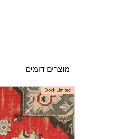
2.0 cm
Vertical Pattern
Repeat
atch
Pattern Match
0Gsm
Print Method
ngdom
Country of Origin
מוצרים דומים
Stock Limited