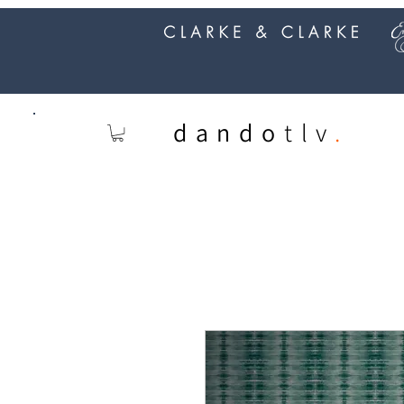
dando
tlv
.