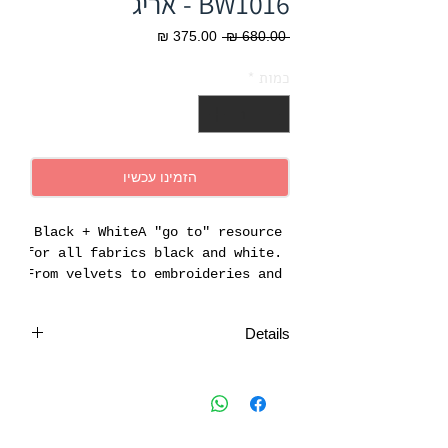
BW1016 - אריג
מחיר
מחיר
 ‏680.00 ‏₪ 
רגיל
מבצע
כמות
*
הזמינו עכשיו
Black + WhiteA "go to" resource 
for all fabrics black and white. 
From velvets to embroideries and 
essential plains to statement 
patterns, all carefully curated 
Details
in our design studio.
Design:
BW1016
Colour:
Black/White
Fabric:
Woven
Product Code:
F0889/01