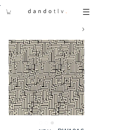
dando
tlv
.