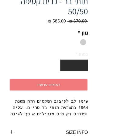
תותי בר - כרית קטיפה
50/50
מחיר
מחיר
 ‏670.00 ‏₪ 
רגיל
מבצע
גוון
*
כמות
*
הזמינו עכשיו
שימו לב לעיצוב המקסים הזה משנת
1964 בהשראת תותי בר טריים. עלים
ופרחים רקומים מובילים אותך לגינה
כפרית שבה ריח הדשא הקצוץ תלוי על
משב רוח עדין. כרית זו במילוי
SIZE INFO
נוצה ובגימור עם קדר עדין מגיעה