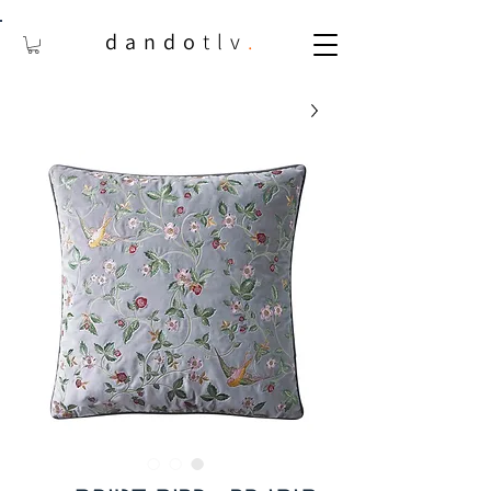
dando
tlv
.