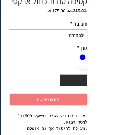
קטיפה טוז׳ור כחול ארקטי
מחיר
מחיר
 ‏315.00 ‏₪ 
רגיל
מבצע
סוג בד
*
גוון
*
כמות
*
הזמינו עכשיו
.אריג קטיפה עשיר במשקל 508גר׳
למטר רבוע.
.מעולה לריפוד אך גם מושלם
לוילונות וכריות