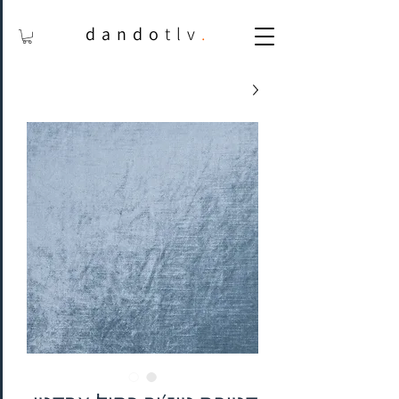
dando
tlv
.