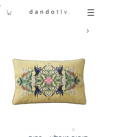
dando
tlv
.