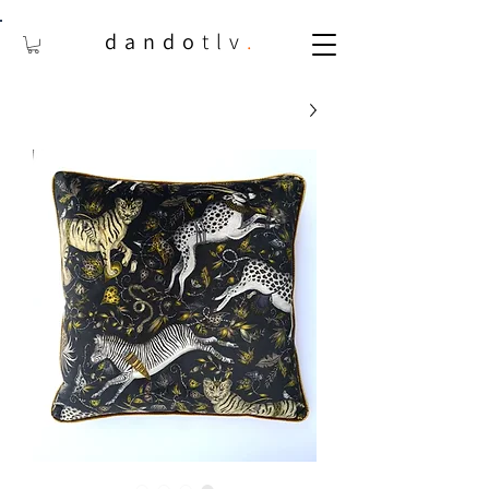
dando
tlv
.