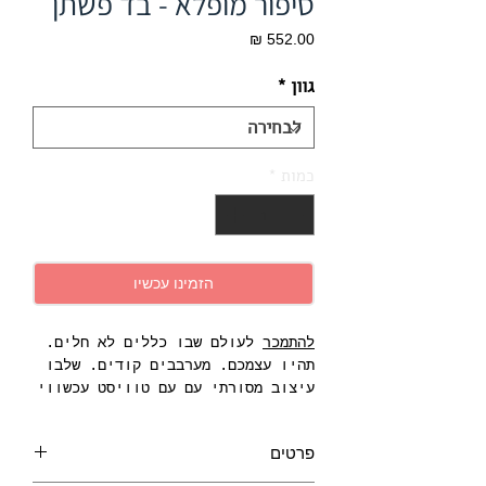
סיפור מופלא - בד פשתן
מחיר
גוון
*
כמות
*
הזמינו עכשיו
להתמכר
לעולם שבו כללים לא חלים.
תהיו עצמכם. מערבבים קודים. שלבו
עיצוב מסורתי עם עם טוויסט עכשווי
בכדי ליצור משהו חדש. פתחו את
דלתות הבית שלכם וחקרו בדים
פרטים
מפוארים, טפטים אלגנטיים, עם
פלאות בוטניות מבית Wedgwood חדש