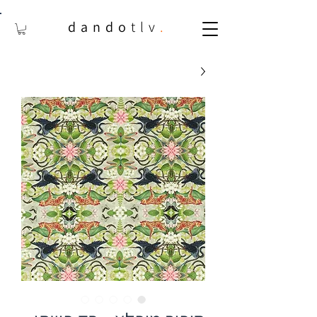
dando
tlv
.