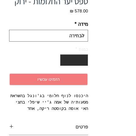
טפט יער החלומות - ירוק
מחיר
מידה
*
כמות
*
הזמינו עכשיו
היכנסו לנוף חלומי בג'ונגל בהשראת
מסעותיה של אמה ג'יי שיפלי בחצי
האי אוסה בקוסטה ריקה, אחד
המקומות המגוונים ביותר,
ביולוגית, על פני כדור הארץ.
פרטים
פומה אניגמטית עומדת במרכז הבמה,
מוקפת ביצורים פנטסטיים אחרים של