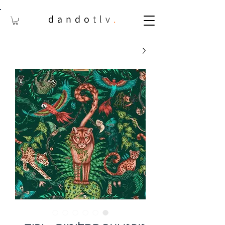
dando
tlv
.