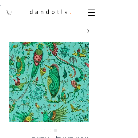
dando
tlv
.