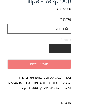
טפט קצאל - אקווה
מחיר
מידה
*
כמות
*
הזמינו עכשיו
צאו למסע קסום, בהשראת ציפור
הקצאל הזוהרת והצומח והחי שנמצאים
ביער העננים של קוסטה ריקה.
היצורים החמקמקים הללו מוקפים
בחיות בר קסומות, כמו יונקי דבש,
פרטים
עטלפים, לטאות ואנפת נמר, היושבים
על הגפנים והאזוב של עולמה