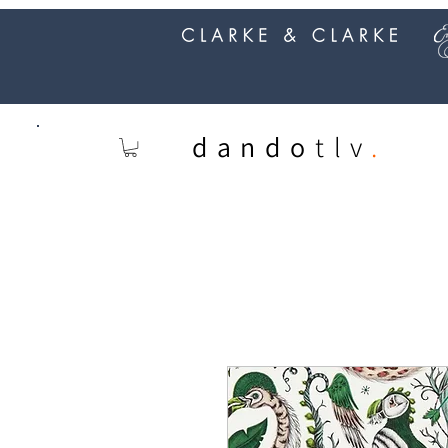
dando
tlv
.