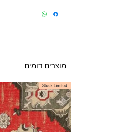
באנגליה והאיחוד האירופי.
אם יש לכם שאלות או שהינכם זקוקים לי
להתאמה מירבית, אנו ממליצים תמיד ל
גודל דוגמה (סמפל): כ-30 על 21 ס"מ
צרו קשר עם שירות הלקוחות שלנו בוואצא
לראות את הצבע והקנה מידה האמיתיים
☎️ 050-731-1107
גלילי הטפט.
שימו לב, אין באפשרותנו להבטיח איזה
לא ניתן להחזיר גלילי טפט לאחר רכי
כדוגמה, זאת על מנת למזער בזבוז.
עלות משלוח גלילי טפט מתחילה מ-50 שקלים,
משלוח עבור דוגמאות הוא *בחינם.
*משלוח חינם עד 20 דוגמאות
יותר, המשלוח יחושב בקופה.
מוצרים דומים
Stock Limited