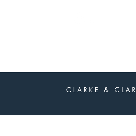
whatsapp
-