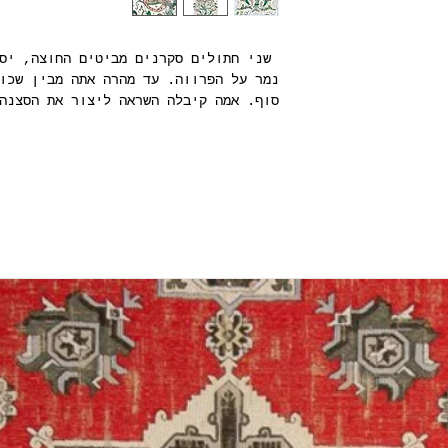
יעוץ ו/או הכוונה, אנא
הזמין דוגמא/ות כדי
פ 🧚‍♀️:
, לפני ביצוע הזמנת
שני חתולים סקרנים מביטים החוצה, יסע
 חלק מהעיצוב תקבלו
נמר על הפרווה. עד מהרה אתה מבין שכו
שתם
סוף. אמה קיבלה השראה ליצור את הסצנה
בהרי הסקוטים, במחשבה על העבר של ימי
מהפנט, כאשר העץ הוא מוטיב מרכזי עדי
. בקנייה של כמויות גבוהות