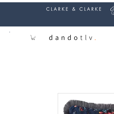
dando
tlv
.