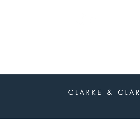
whatsapp
-