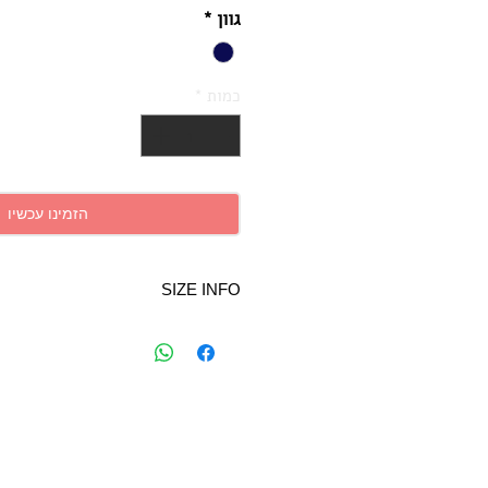
גוון
*
כמות
*
הזמינו עכשיו
SIZE INFO
ONE SIZE
43-43
הדפס על קטיפה.
ניקוי יבש בלבד