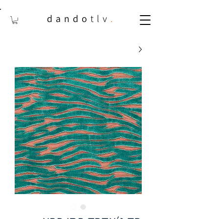
dando
tlv
.