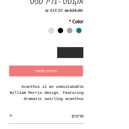
אקנטס - גליל טפט
מחיר
מחיר
 ‏524.00 ‏₪ 
רגיל
מבצע
*
Color
כמות
*
הזמינו עכשיו
Acanthus is an unmistakable
William Morris design. Featuring
dramatic swirling acanthus
leaves, this dynamic pattern is
one of Morris’s best-loved
פרטים
creations. Featuring a reduced
scale.