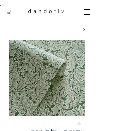
dando
tlv
.