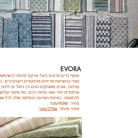
EVORA
אוסף בדים ארוגים בעלי מרקם יפהפה דו-שימושי
נוצרו בהשראת אריחים פורטוגזיים דקורטיביים, כ
נצחיות. גוונים מושתקים נעים בין כחול ים תיכוני
אדמתיים יותר וגווני מרווה רכים, מה שיוצר קולק
להתאמה, באיכות הארוגה הנפלאה שלה לכל אווי
מחיר: 459₪/מטר
מחיר מיוחד:
270₪/מטר