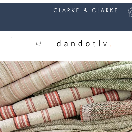
dando
tlv
.